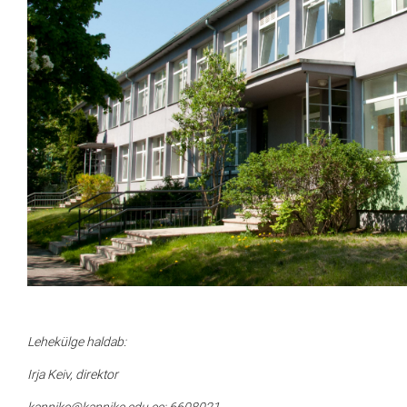
Lehekülge haldab:
Irja Keiv, direktor