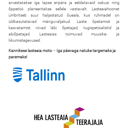
arvestatakse iga lapse eripära ja eeldatavaid oskusi ning
õppetöö planeeritakse sellele vastavalt. Lasteaiahoonet
ümbritseb suur haljastatud õueala, kus rühmadel on
üldkasutatavad mänguväljakud. Laste õpetamist ja
kasvatamist viivad läbi õpetajad, tugispetsialistid ja
abiõpetajad. Lasteaias toimuvad muusika- ja
liikumistegevused.
Kannikese lasteaia moto - Iga päevaga natuke targemaks ja
paremaks!