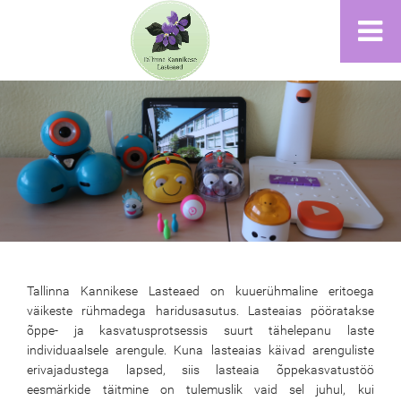
Tallinna Kannikese Lasteaed on kuuerühmaline eritoega
väikeste rühmadega haridusasutus. Lasteaias pööratakse
õppe- ja kasvatusprotsessis suurt tähelepanu laste
individuaalsele arengule. Kuna lasteaias käivad arenguliste
erivajadustega lapsed, siis lasteaia õppekasvatustöö
eesmärkide täitmine on tulemuslik vaid sel juhul, kui