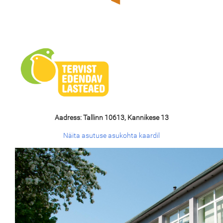
Aadress: Tallinn 10613, Kannikese 13
Näita asutuse asukohta kaardil