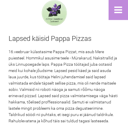
Lapsed käisid Pappa Pizzas
16.veebruar külastasime Pappa Pizzat, mis asub Mere
puiesteel. Hommikul asusime teele - Mürakarud, Naksitrallid ja
üks Linnupoegade laps. Pappa Pizza töötajad juba ootasid
meid kui kohale jõudsime. Lapsed pesid käed ja said asuda
laua juurde, kus töötaja Helini juhendamisel said lapsed
valmistada endale täpselt sellise pizza, mis oli nende maitsele
sobiv. Valmisid nii roboti näoga ja samuti rõõmu näoga
erinevad pizzad. Lapsed said pizza valmistamisega väga hästi
hakkama, tõelised proffessionaalid. Samuti ei valmistanud
lastele mingit probleemi ka oma pizza degusteerimine.
Taldrikud söödi nii puhtaks, et isegi puru ei jäänud taldrikule.
Rahulolevatena ja kõhud täis sai tuldud tagasi lasteaeda.