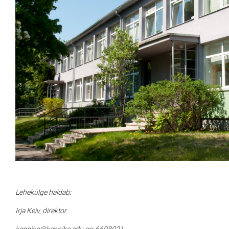
Lehekülge haldab:
Irja Keiv, direktor