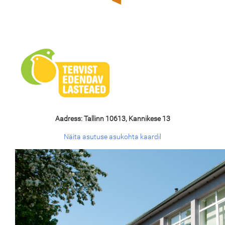
Aadress: Tallinn 10613, Kannikese 13
Näita asutuse asukohta kaardil