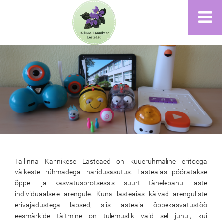
Tallinna Kannikese Lasteaed on kuuerühmaline eritoega
väikeste rühmadega haridusasutus. Lasteaias pööratakse
õppe- ja kasvatusprotsessis suurt tähelepanu laste
individuaalsele arengule. Kuna lasteaias käivad arenguliste
erivajadustega lapsed, siis lasteaia õppekasvatustöö
eesmärkide täitmine on tulemuslik vaid sel juhul, kui