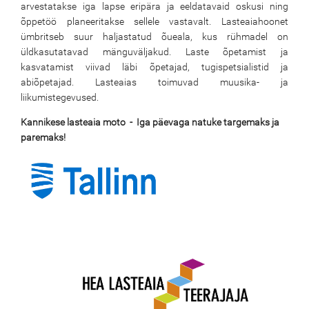
arvestatakse iga lapse eripära ja eeldatavaid oskusi ning
õppetöö planeeritakse sellele vastavalt. Lasteaiahoonet
ümbritseb suur haljastatud õueala, kus rühmadel on
üldkasutatavad mänguväljakud. Laste õpetamist ja
kasvatamist viivad läbi õpetajad, tugispetsialistid ja
abiõpetajad. Lasteaias toimuvad muusika- ja
liikumistegevused.
Kannikese lasteaia moto - Iga päevaga natuke targemaks ja
paremaks!