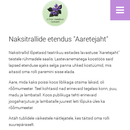
Naksitrallide etendus "Aaretejaht"
Naksitrallid lõpetasid teatrikuu esitades lavastuse "Aaretejaht"
teistele rühmadele saalis. Lastevanematega koostöös said
lapsed etenduse ajaks selga panna uhked kostüümid, mis
aitasid oma rolli paremini sisse elada.
Aare, mida kaks poissi koos liblikaga otsima läksid, oli
rõõmumeeter. Teel kohtasid nad erinevaid tegelasi konn, puu,
madu ja lambatall. Koos publikuga tehti erinevaid
joogaharjutusi ja lambatalle juurest leiti lõpuks üles ka
rõõmumeeter.
Aitäh tublidele väikestele näitlejatele, kes täitsid oma rolli
suurepäraselt.