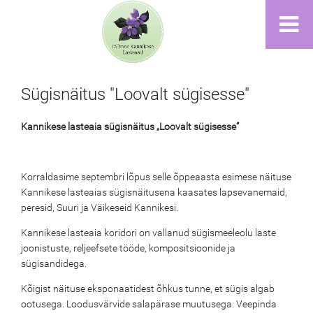
Sügisnäitus "Loovalt sügisesse"
Kannikese lasteaia sügisnäitus „Loovalt sügisesse“
Korraldasime septembri lõpus selle õppeaasta esimese näituse
Kannikese lasteaias sügisnäitusena kaasates lapsevanemaid,
peresid, Suuri ja Väikeseid Kannikesi.
Kannikese lasteaia koridori on vallanud sügismeeleolu laste
joonistuste, reljeefsete tööde, kompositsioonide ja
sügisandidega.
Kõigist näituse eksponaatidest õhkus tunne, et sügis algab
ootusega. Loodusvärvide salapärase muutusega. Veepinda