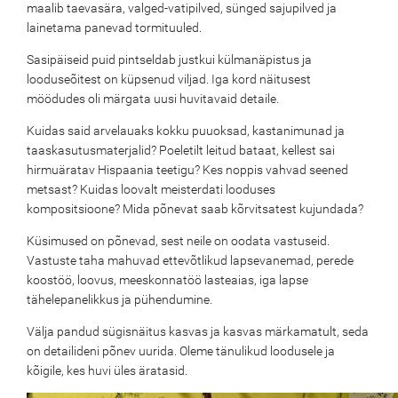
maalib taevasära, valged-vatipilved, sünged sajupilved ja
lainetama panevad tormituuled.
Sasipäiseid puid pintseldab justkui külmanäpistus ja
looduseõitest on küpsenud viljad. Iga kord näitusest
möödudes oli märgata uusi huvitavaid detaile.
Kuidas said arvelauaks kokku puuoksad, kastanimunad ja
taaskasutusmaterjalid? Poeletilt leitud bataat, kellest sai
hirmuäratav Hispaania teetigu? Kes noppis vahvad seened
metsast? Kuidas loovalt meisterdati looduses
kompositsioone? Mida põnevat saab kõrvitsatest kujundada?
Küsimused on põnevad, sest neile on oodata vastuseid.
Vastuste taha mahuvad ettevõtlikud lapsevanemad, perede
koostöö, loovus, meeskonnatöö lasteaias, iga lapse
tähelepanelikkus ja pühendumine.
Välja pandud sügisnäitus kasvas ja kasvas märkamatult, seda
on detailideni põnev uurida. Oleme tänulikud loodusele ja
kõigile, kes huvi üles äratasid.